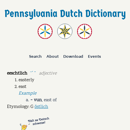
Search
About
Download
Events
eeschtlich
adjective
ˉˊ ˘
easterly
east
Example
~ vun
,
east of
Etymology: G
östlich