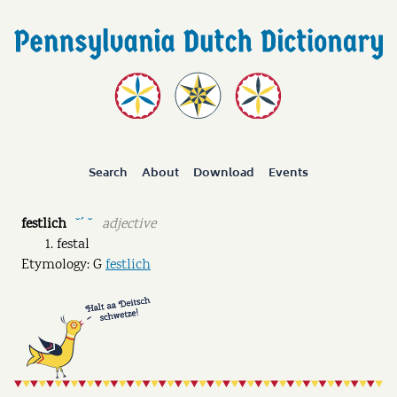
Search
About
Download
Events
festlich
adjective
˘ˊ ˘
festal
Etymology: G
festlich