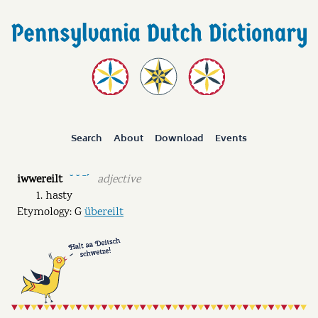
Search
About
Download
Events
iwwereilt
adjective
˘ ˘ ˉˊ
hasty
Etymology: G
übereilt