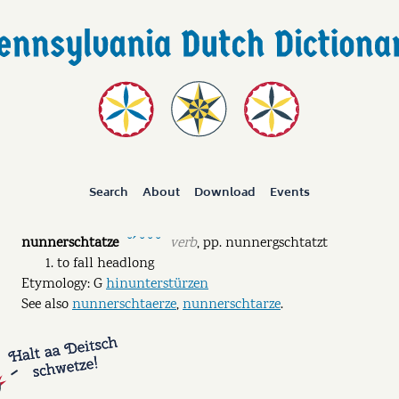
Search
About
Download
Events
nunnerschtatze
verb
,
pp.
nunnergschtatzt
˘ˊ ˘ ˘ ˘
to fall headlong
Etymology: G
hinunterstürzen
See also
nunnerschtaerze
,
nunnerschtarze
.